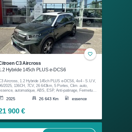
Citroen C3 Aircross
1.2 Hybride 145ch PLUS e-DCS6
C3 Aircross, 1.2 Hybride 145ch PLUS e-DCS6, 4x4 - S.U.V,
06/2025, 136CH, 7CV, 26 643km, 5 Portes, Clim. auto,
essence, automatique, ABS, ESP, Anti-patinage, Fermeture
centralisée, Bluetooth, Couleur Blanc, Garantie 12 mois, 21
2025
26 643 Km
essence
900€
21 900 €