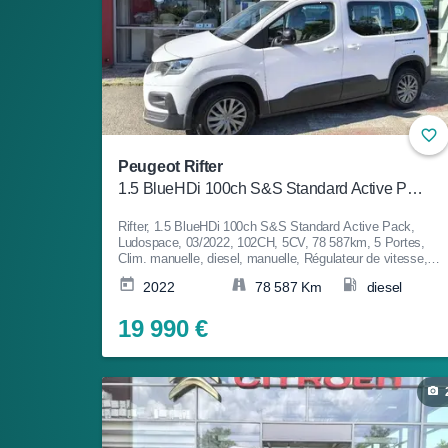
Peugeot Rifter
1.5 BlueHDi 100ch S&S Standard Active Pack
Rifter, 1.5 BlueHDi 100ch S&S Standard Active Pack,
Ludospace, 03/2022, 102CH, 5CV, 78 587km, 5 Portes,
Clim. manuelle, diesel, manuelle, Régulateur de vitesse,
ABS, ESP, Anti-patinage, Aide au Stationnement, Fermetur
2022
78 587 Km
diesel
centralisée, Bluetooth, Couleur Blanc, Garantie 12 mois, 19
990€
19 990 €