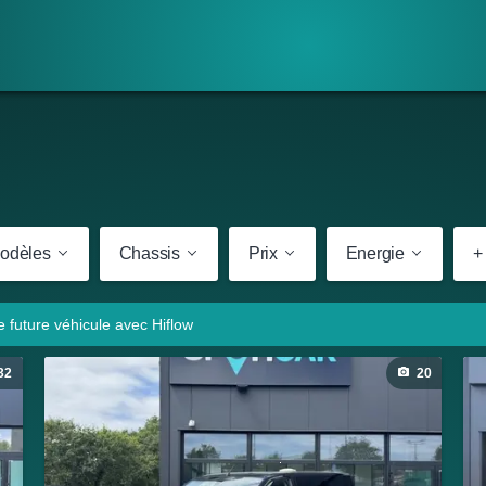
odèles
Chassis
Prix
Energie
+ 
re future véhicule avec Hiflow
32
20