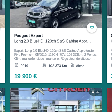
Peugeot Expert
Long 2.0 BlueHDi 120ch S&S Cabine Approfondie Fixe Premium
Expert, Long 2.0 BlueHDi 120ch S&S Cabine Approfondie
Fixe Premium, 05/2019, 122CH, 7CV, 102 373km, 2 Portes,
Clim. manuelle, diesel, manuelle, Régulateur de vitesse,
ABS, ESP, Anti-patinage, Fermeture centralisée, Bluetooth,
2019
102 373 Km
diesel
Couleur Noir, Garantie 8 mois, 19 900€
19 900 €
27
32