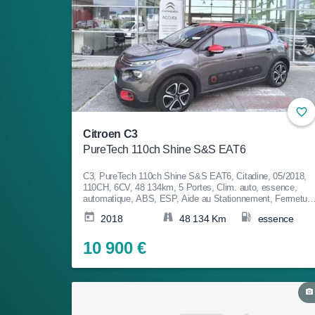
Citroen C3
PureTech 110ch Shine S&S EAT6
C3, PureTech 110ch Shine S&S EAT6, Citadine, 05/2018,
110CH, 6CV, 48 134km, 5 Portes, Clim. auto, essence,
automatique, ABS, ESP, Aide au Stationnement, Fermeture
centralisée, Couleur Rouge, Garantie 8 mois, 10 900€
2018
48 134 Km
essence
10 900 €