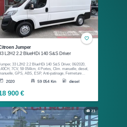
Citroen Jumper
33 L2H2 2.2 BlueHDi 140 S&S Driver
Jumper, 33 L2H2 2.2 BlueHDi 140 S&S Driver, 06/2020,
140CH, 7CV, 59 054km, 4 Portes, Clim. manuelle, diesel,
manuelle, GPS, ABS, ESP, Anti-patinage, Fermeture
centralisée, Bluetooth, Couleur Blanc, Garantie 12 mois, 18
2020
59 054 Km
diesel
900€
18 900 €
23