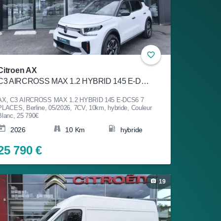
Citroen AX
C3 AIRCROSS MAX 1.2 HYBRID 145 E-DCS6 7 PLACES
AX, C3 AIRCROSS MAX 1.2 HYBRID 145 E-DCS6 7
PLACES, Berline, 05/2026, 7CV, 10km, hybride, Couleur
Blanc, 25 790€
2026
10 Km
hybride
25 790 €
19