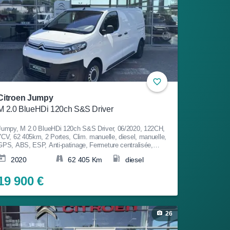
Citroen Jumpy
M 2.0 BlueHDi 120ch S&S Driver
Jumpy, M 2.0 BlueHDi 120ch S&S Driver, 06/2020, 122CH,
7CV, 62 405km, 2 Portes, Clim. manuelle, diesel, manuelle,
GPS, ABS, ESP, Anti-patinage, Fermeture centralisée,
Bluetooth, Couleur Blanc, Garantie 12 mois, 19 900€
2020
62 405 Km
diesel
19 900 €
26