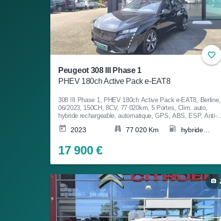
Peugeot 308 III Phase 1
PHEV 180ch Active Pack e-EAT8
308 III Phase 1, PHEV 180ch Active Pack e-EAT8, Berline,
06/2023, 150CH, 8CV, 77 020km, 5 Portes, Clim. auto,
hybride rechargeable, automatique, GPS, ABS, ESP, Anti-
patinage, Fermeture centralisée, Couleur Noir, Garantie 12
2023
77 020 Km
hybride
mois, 17 900€
rechargeable
17 900 €