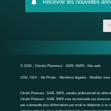
Recevoir les nouvelles an
P
© 2026 -
Citroën Ploemeur - SARL SNPA - Site web
CGU
,
CGV
-
Vie Privée
-
Mentions légales
-
Modifier mes
Citroën Ploemeur - SARL SNPA, vendeur professionnel de véhicules
Citroën Ploemeur - SARL SNPA vous recommande ses annonces 
pas à demander plus d'informations par email ou téléphone si un v
services proposés par ce professionnel auto carrosserie et peinture