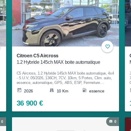
Citroen C5 Aircross
1.2 Hybride 145ch MAX boite automatique
C5 Aircross, 1.2 Hybride 145ch MAX boite automatique, 4x4
- S.U.V, 05/2026, 136CH, 7CV, 10km, 5 Portes, Clim. auto,
essence, automatique, GPS, ABS, ESP, Fermeture
centralisée, Bluetooth, Couleur Noir, Garantie 12 mois, 36
2026
10 Km
essence
900€
36 900 €
0
0