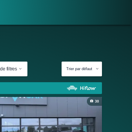
de filtres
Trier par défaut
30