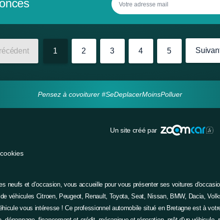
nonces
Suivan
récédent
1
2
3
4
5
Pensez à covoiturer #SeDeplacerMoinsPolluer
Un site créé par
 cookies
 neufs et d’occasion, vous accueille pour vous présenter ses voitures d'occasio
de véhicules
Citroen
,
Peugeot
,
Renault
,
Toyota
, Seat, Nissan, BMW, Dacia, Volk
éhicule vous intéresse ! Ce professionnel automobile situé en Bretagne est à votr
, dépannage, financement et crédit, mécanique et réparation, prêt d'un véhicule, r