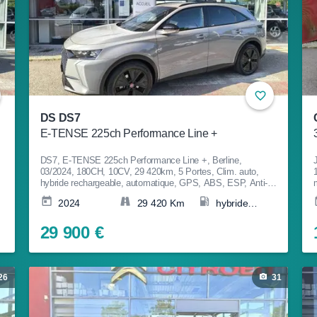
DS DS7
E-TENSE 225ch Performance Line +
DS7, E-TENSE 225ch Performance Line +, Berline,
03/2024, 180CH, 10CV, 29 420km, 5 Portes, Clim. auto,
hybride rechargeable, automatique, GPS, ABS, ESP, Anti-
e
patinage, Fermeture centralisée, Couleur Gris, Garantie 12
2024
29 420 Km
hybride
mois, 29 900€
rechargeable
29 900 €
26
31